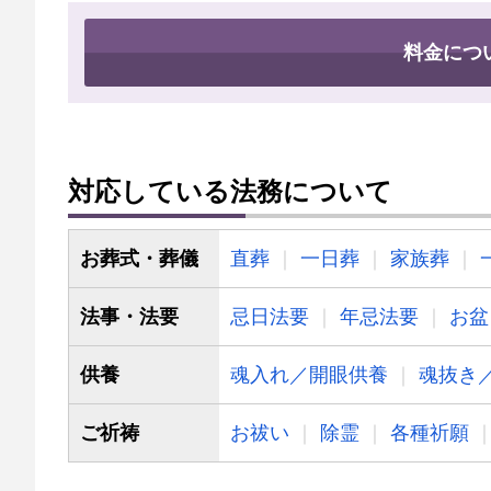
料金につ
対応している法務について
お葬式・葬儀
直葬
一日葬
家族葬
法事・法要
忌日法要
年忌法要
お盆
供養
魂入れ／開眼供養
魂抜き
ご祈祷
お祓い
除霊
各種祈願