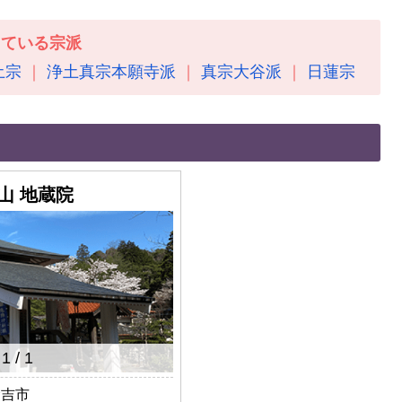
している宗派
土宗
浄土真宗本願寺派
真宗大谷派
日蓮宗
山 地蔵院
1
/
1
倉吉市