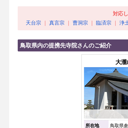
対応
天台宗
真言宗
曹洞宗
臨済宗
浄
鳥取県内の提携先寺院さんのご紹介
大瀧
所在地
鳥取県