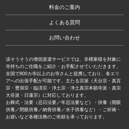
料金のご案内
よくある質問
お問い合わせ
涙そうそうの僧侶派遣サービスでは、非檀家様を対象に
寺持ちのご住職をご紹介・お手配させていただきます。
全国で800カ寺以上のお寺さんと提携しており、各エリ
アへの出張手配が可能です。主たる宗派（天台宗・真言
宗・曹洞宗・臨済宗・浄土宗・浄土真宗本願寺派・真宗
大谷派・日蓮宗）に対応しております。
お葬式・法要（忌日法要／年忌法要など）・供養（開眼
供養／閉眼供養／納骨供養／水子供養など）・ご祈祷・
お祓いなど各種法務のご依頼を承っております。