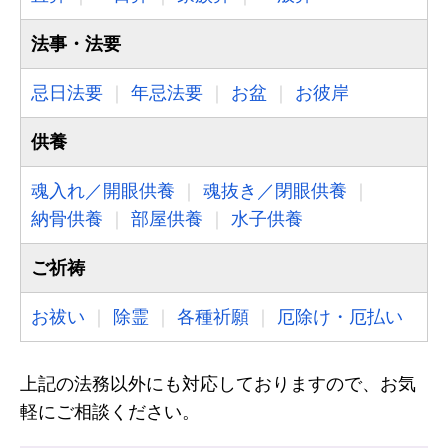
法事・法要
忌日法要
年忌法要
お盆
お彼岸
供養
魂入れ／開眼供養
魂抜き／閉眼供養
納骨供養
部屋供養
水子供養
ご祈祷
お祓い
除霊
各種祈願
厄除け・厄払い
上記の法務以外にも対応しておりますので、お気
軽にご相談ください。