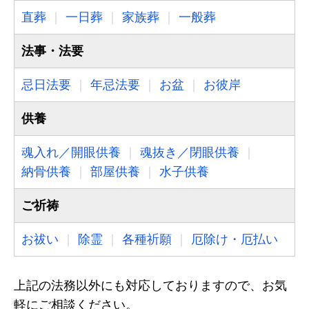
直葬
一日葬
家族葬
一般葬
法事・法要
忌日法要
年忌法要
お盆
お彼岸
供養
魂入れ／開眼供養
魂抜き／閉眼供養
納骨供養
部屋供養
水子供養
ご祈祷
お祓い
除霊
各種祈願
厄除け・厄払い
上記の法務以外にも対応しておりますので、お気
軽にご相談ください。