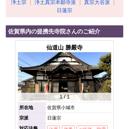
浄土宗
浄土真宗本願寺派
真宗大谷派
日蓮宗
佐賀県内の提携先寺院さんのご紹介
仙道山 勝嚴寺
1
/
1
所在地
佐賀県小城市
宗派
日蓮宗
対応法務