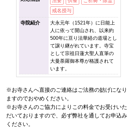
法要
供養
ご祈祷・除霊
戒名授与
寺院紹介
大永元年（1521年）に日能上
人に依って開山され、以来約
500年に亘り法華経の道場とし
て譲り継がれています。寺宝
として宗祖日蓮大聖人直筆の
大曼荼羅御本尊が格護されて
います。
※お寺さんへ直接のご連絡はご法務の妨げになり
ますのでおやめください。
※お寺さんのご協力によりこの料金でお受けいた
だいておりますので、必ず弊社を通してお申込み
ください。