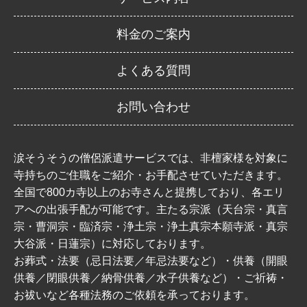
料金のご案内
よくある質問
お問い合わせ
涙そうそうの僧侶派遣サービスでは、非檀家様を対象に
寺持ちのご住職をご紹介・お手配させていただきます。
全国で800カ寺以上のお寺さんと提携しており、各エリ
アへの出張手配が可能です。主たる宗派（天台宗・真言
宗・曹洞宗・臨済宗・浄土宗・浄土真宗本願寺派・真宗
大谷派・日蓮宗）に対応しております。
お葬式・法要（忌日法要／年忌法要など）・供養（開眼
供養／閉眼供養／納骨供養／水子供養など）・ご祈祷・
お祓いなど各種法務のご依頼を承っております。