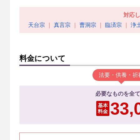
対応
天台宗
真言宗
曹洞宗
臨済宗
浄
料金について
法要・供養・祈
必要なものを全
33
基本
料金