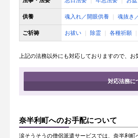
法事・法要
忌日法要
年忌法要
お盆
供養
魂入れ／開眼供養
魂抜き
ご祈祷
お祓い
除霊
各種祈願
上記の法務以外にも対応しておりますので、お
対応法務に
奈半利町へのお手配について
涙そうそうの僧侶派遣サービスでは、奈半利町