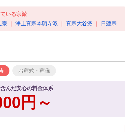
している宗派
土宗
浄土真宗本願寺派
真宗大谷派
日蓮宗
祷
お葬式・葬儀
て含んだ安心の料金体系
,000円～